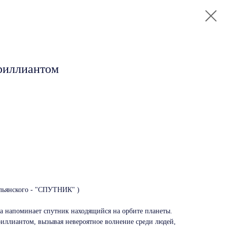
бриллиантом
тальянского - "СПУТНИК" )
ма напоминает спутник находящийся на орбите планеты.
риллиантом, вызывая невероятное волнение среди людей,